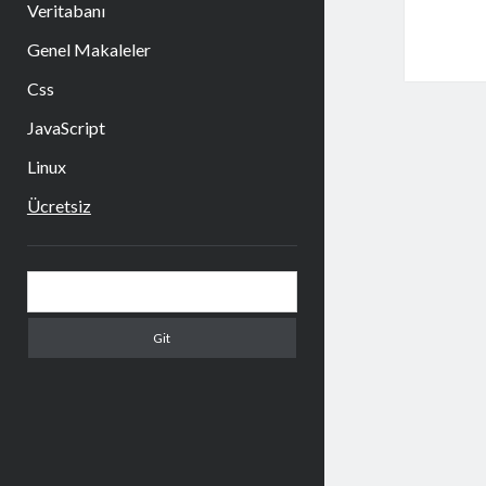
Veritabanı
Genel Makaleler
Css
JavaScript
Linux
Ücretsiz
Yan
Arama
Menü