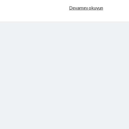
Php
Devamını okuyun
Oop
Dersleri
Kitabı
[PDF]