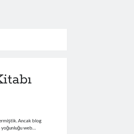
itabı
vermiştik. Ancak blog
 İş yoğunluğu web…