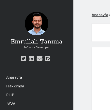
Ana sayfa
Emrullah Tanıma
Software Developer
twitter
linkedin
e-
github
posta
Anasayfa
Hakkımda
PHP
JAVA