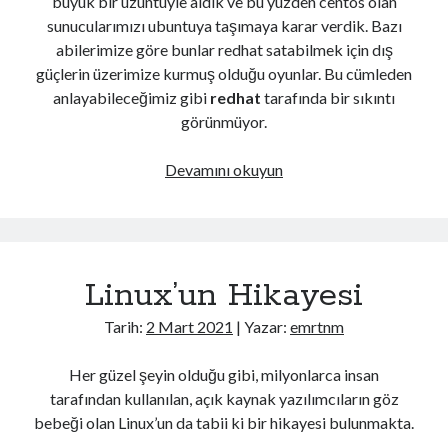
büyük bir üzüntüyle aldık ve bu yüzden centos olan
sunucularımızı ubuntuya taşımaya karar verdik. Bazı
abilerimize göre bunlar redhat satabilmek için dış
güçlerin üzerimize kurmuş olduğu oyunlar. Bu cümleden
anlayabileceğimiz gibi
redhat
tarafında bir sıkıntı
görünmüyor.
Lamp
Devamını okuyun
Bash
Script
For
Ubuntu
Linux’un Hikayesi
Tarih:
2 Mart 2021
| Yazar:
emrtnm
Her güzel şeyin olduğu gibi, milyonlarca insan
tarafından kullanılan, açık kaynak yazılımcıların göz
bebeği olan Linux’un da tabii ki bir hikayesi bulunmakta.