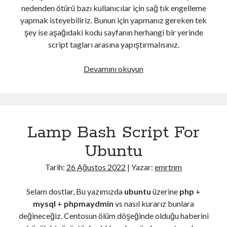
nedenden ötürü bazı kullanıcılar için sağ tık engelleme
yapmak isteyebiliriz. Bunun için yapmanız gereken tek
şey ise aşağıdaki kodu sayfanın herhangi bir yerinde
script tagları arasına yapıştırmalısınız.
JavaScript
Devamını okuyun
Sağ
Tık
Engelleme
Lamp Bash Script For
Ubuntu
Tarih:
26 Ağustos 2022
| Yazar:
emrtnm
Selam dostlar, Bu yazımızda
ubuntu
üzerine
php
+
mysql
+
phpmaydmin
vs nasıl kurarız bunlara
değineceğiz. Centosun ölüm döşeğinde olduğu haberini