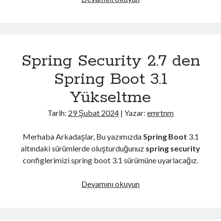
Bean
Nedir
?
Spring
Spring Security 2.7 den
Bean
Nedir
Spring Boot 3.1
?
Yükseltme
Tarih:
29 Şubat 2024
| Yazar:
emrtnm
Merhaba Arkadaşlar, Bu yazımızda
Spring Boot
3.1
altındaki sürümlerde oluşturduğunuz
spring security
configlerimizi spring boot 3.1 sürümüne uyarlacağız.
Spring
Devamını okuyun
Security
2.7
den