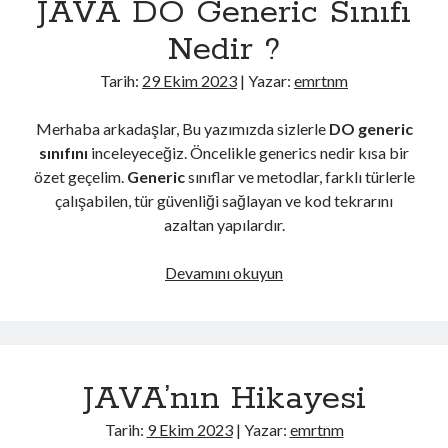
JAVA DO Generic Sınıfı
kullanılır
?
Nedir ?
Tarih:
29 Ekim 2023
| Yazar:
emrtnm
Merhaba arkadaşlar, Bu yazımızda sizlerle
DO generic
sınıfını
inceleyeceğiz. Öncelikle generics nedir kısa bir
özet geçelim.
Generic
sınıflar ve metodlar, farklı türlerle
çalışabilen, tür güvenliği sağlayan ve kod tekrarını
azaltan yapılardır.
JAVA
Devamını okuyun
DO
Generic
Sınıfı
Nedir
JAVA’nın Hikayesi
?
Tarih:
9 Ekim 2023
| Yazar:
emrtnm