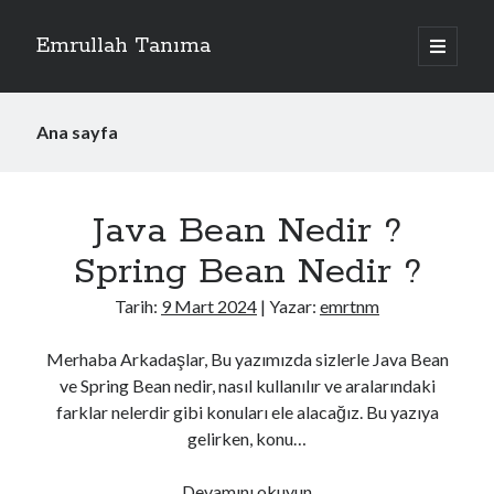
Emrullah Tanıma
ana
menüyü
Yan
aç
Arama
Menü
Ana sayfa
Emrullah
Tanıma
Java Bean Nedir ?
Yazılar
Spring Bean Nedir ?
Tarih:
9 Mart 2024
| Yazar:
emrtnm
Merhaba Arkadaşlar, Bu yazımızda sizlerle Java Bean
ve Spring Bean nedir, nasıl kullanılır ve aralarındaki
farklar nelerdir gibi konuları ele alacağız. Bu yazıya
gelirken, konu…
Java
Devamını okuyun