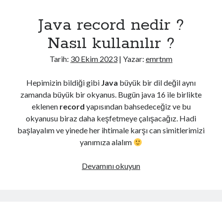
Spring
Java record nedir ?
Boot
3.1
Nasıl kullanılır ?
Yükseltme
Tarih:
30 Ekim 2023
| Yazar:
emrtnm
Hepimizin bildiği gibi
Java
büyük bir dil değil aynı
zamanda büyük bir okyanus. Bugün java 16 ile birlikte
eklenen
record
yapısından bahsedeceğiz ve bu
okyanusu biraz daha keşfetmeye çalışacağız. Hadi
başlayalım ve yinede her ihtimale karşı can simitlerimizi
yanımıza alalım
Java
Devamını okuyun
record
nedir
?
Nasıl