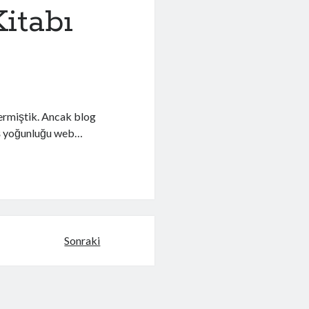
itabı
vermiştik. Ancak blog
 İş yoğunluğu web…
Sonraki