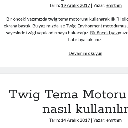
Tarih:
19 Aralık 2017
| Yazar:
emrtnm
Bir önceki yazımızda
twig
tema motorunu kullanarak ilk “Hell
ekrana bastık. Bu yazımızda ise Twig_Environment metodumuzun
sayesinde twigi yapılandırmaya bakacağız.
Bir önceki yazı
mızd
hatırlayacaksınız.
Twig
Devamını okuyun
Tema
Motoru
–
Yapılandırma
Twig Tema Motoru 
nasıl kullanılı
Tarih:
14 Aralık 2017
| Yazar:
emrtnm