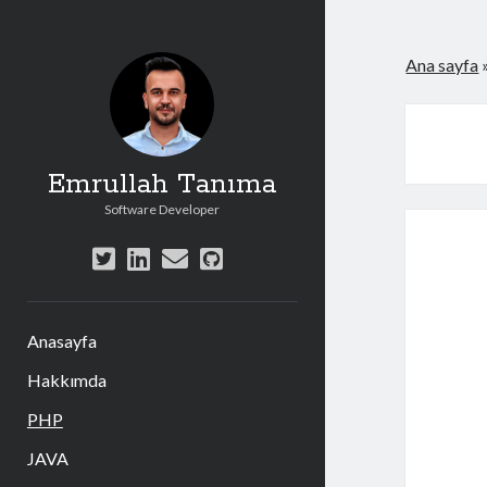
Ana sayfa
Emrullah Tanıma
Software Developer
twitter
linkedin
e-
github
posta
Anasayfa
Hakkımda
PHP
JAVA