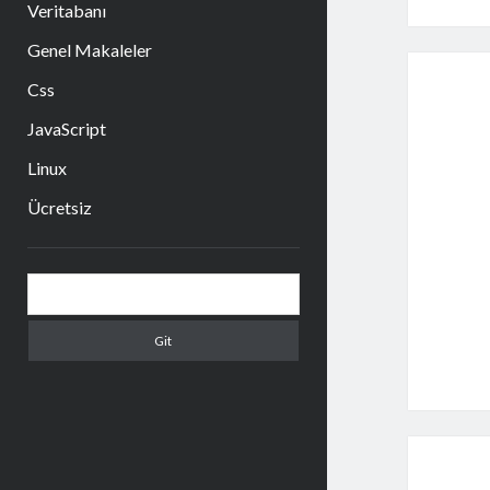
Veritabanı
Genel Makaleler
Css
JavaScript
Linux
Ücretsiz
Yan
Arama
Menü