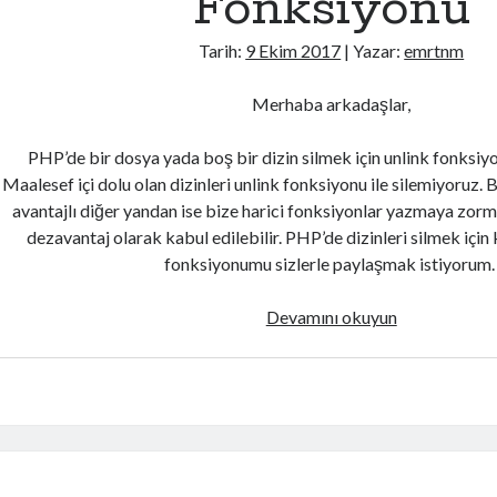
Fonksiyonu
Tarih:
9 Ekim 2017
| Yazar:
emrtnm
Merhaba arkadaşlar,
PHP’de bir dosya yada boş bir dizin silmek için unlink fonksiy
Maalesef içi dolu olan dizinleri unlink fonksiyonu ile silemiyoruz. B
avantajlı diğer yandan ise bize harici fonksiyonlar yazmaya zor
dezavantaj olarak kabul edilebilir. PHP’de dizinleri silmek içi
fonksiyonumu sizlerle paylaşmak istiyorum
PHP
Devamını okuyun
Dizin
Silme
Fonksiyonu