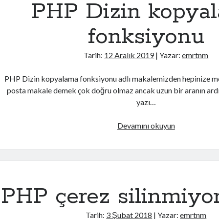
PHP Dizin kopya
fonksiyonu
Tarih:
12 Aralık 2019
| Yazar:
emrtnm
PHP Dizin kopyalama fonksiyonu adlı makalemizden hepinize me
posta makale demek çok doğru olmaz ancak uzun bir aranın ardı
yazı…
PHP
Devamını okuyun
Dizin
kopyalama
fonksiyonu
PHP çerez silinmiyor
Tarih:
3 Şubat 2018
| Yazar:
emrtnm