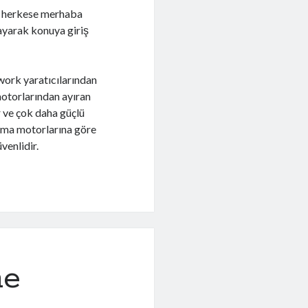
n herkese merhaba
ayarak konuya giriş
work yaratıcılarından
motorlarından ayıran
r ve çok daha güçlü
 tema motorlarına göre
venlidir.
me