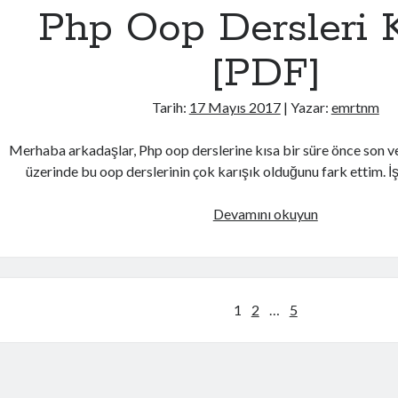
Php Oop Dersleri K
[PDF]
Tarih:
17 Mayıs 2017
| Yazar:
emrtnm
Merhaba arkadaşlar, Php oop derslerine kısa bir süre önce son 
üzerinde bu oop derslerinin çok karışık olduğunu fark ettim.
Php
Devamını okuyun
Oop
Dersleri
Kitabı
[PDF]
Yazı
1
2
…
5
dolaşımı