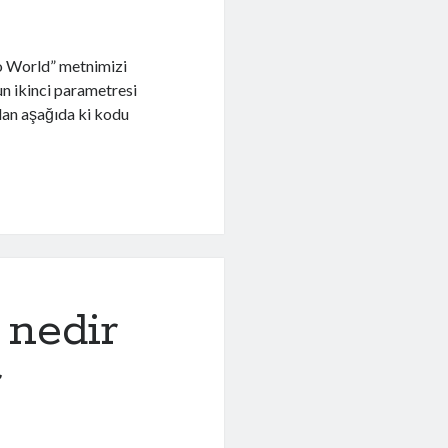
o World” metnimizi
 ikinci parametresi
an aşağıda ki kodu
nedir
r