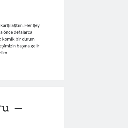
 karşılaştım. Her şey
a önce defalarca
Çok komik bir durum
eşimizin başına gelir
lim.
ru –