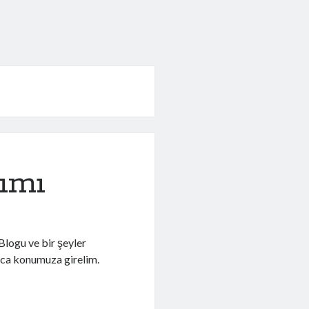
ımı
logu ve bir şeyler
lıca konumuza girelim.