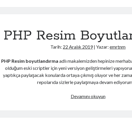
Kullanımı
PHP Resim Boyutla
Tarih:
22 Aralık 2019
| Yazar:
emrtnm
PHP Resim boyutlandırma
adlı makalemizden hepinize merhabal
olduğum eski scriptler için yeni versiyon geliştirmeleri yapıyoru
yaptıkça paylaşacak konularda ortaya çıkmış oluyor ve her zama
repolarıda sizlerle paylaşmaya devam ediyoru
PHP
Devamını okuyun
Resim
Boyutlandır