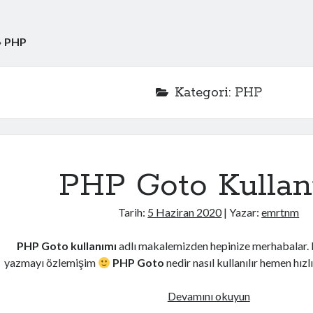
»
PHP
Kategori: PHP
PHP Goto Kullan
Tarih:
5 Haziran 2020
| Yazar:
emrtnm
PHP Goto kullanımı
adlı makalemizden hepinize merhabalar. B
yazmayı özlemişim
PHP Goto
nedir nasıl kullanılır hemen hız
PHP
Devamını okuyun
Goto