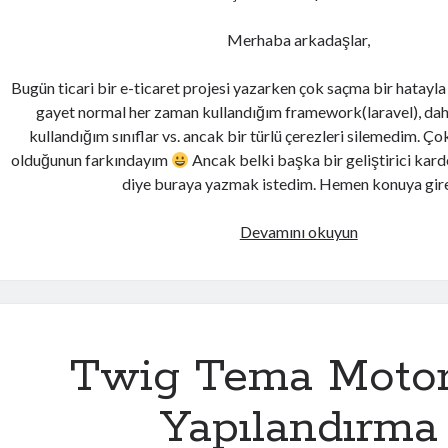
Merhaba arkadaşlar,
Bugün ticari bir e-ticaret projesi yazarken çok saçma bir hatayla
gayet normal her zaman kullandığım framework(laravel), dah
kullandığım sınıflar vs. ancak bir türlü çerezleri silemedim. 
olduğunun farkındayım
Ancak belki başka bir geliştirici kard
diye buraya yazmak istedim. Hemen konuya gire
PHP
Devamını okuyun
çerez
silinmiyor
hatası
Twig Tema Moto
Yapılandırma