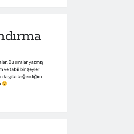
ndırma
ar. Bu sıralar yazmış
m ve tabii bir şeyler
n ki gibi beğendiğim
m
ma