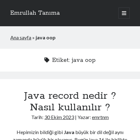
Emrullah Tanıma
ana
menüyü
Yan
aç
Arama
Menü
Ana sayfa
»
java oop
Etiket: java oop
Java record nedir ?
Nasıl kullanılır ?
Tarih:
30 Ekim 2023
| Yazar:
emrtnm
Hepimizin bildiği gibi
Java
büyük bir dil değil aynı
zamanda büyük bir okyanus. Bugün java 16 ile birlikte