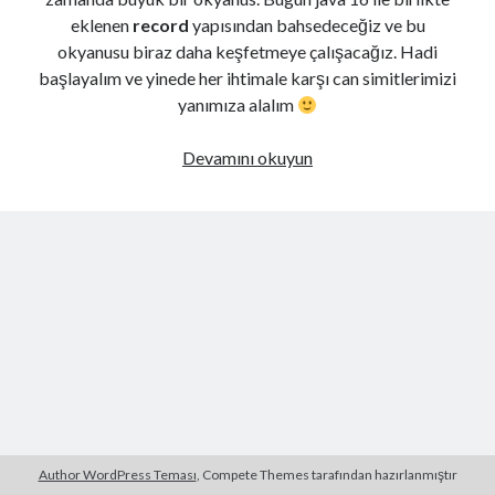
eklenen
record
yapısından bahsedeceğiz ve bu
okyanusu biraz daha keşfetmeye çalışacağız. Hadi
başlayalım ve yinede her ihtimale karşı can simitlerimizi
yanımıza alalım
Java
Devamını okuyun
record
nedir
?
Nasıl
kullanılır
?
Author WordPress Teması
, Compete Themes tarafından hazırlanmıştır