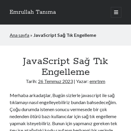
Emrullah Tanıma
ana
menüyü
Yan
aç
Arama
Menü
Ana sayfa
»
JavaScript Sağ Tık Engelleme
JavaScript Sağ Tık
Engelleme
Tarih:
26 Temmuz 2023
| Yazar:
emrtnm
Merhaba arkadaşlar, Bugün sizlerle javascript ile sağ
tıklamayı nasıl engelleyebiliriz bundan bahsedeceğim.
Çoğu durumda istenen sonucu vermesede bir çok
nedenden ötürü bazı kullanıcılar için sağ tık engelleme
yapmak isteyebiliriz. Bunun için yapmanız gereken tek
şey ise aşağıdaki kodu sayfanın herhangi bir yerinde