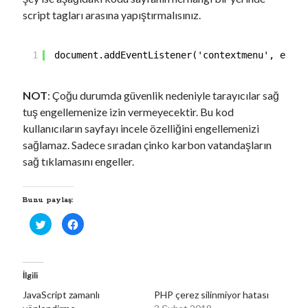
script tagları arasına yapıştırmalısınız.
1
document.addEventListener('contextmenu', event
NOT
: Çoğu durumda güvenlik nedeniyle tarayıcılar sağ
tuş engellemenize izin vermeyecektir. Bu kod
kullanıcıların sayfayı incele özelliğini engellemenizi
sağlamaz. Sadece sıradan çinko karbon vatandaşların
sağ tıklamasını engeller.
Bunu paylaş:
T
F
w
a
i
c
t
e
t
b
e
o
r
o
İlgili
ü
k
z
'
JavaScript zamanlı
PHP çerez silinmiyor hatası
e
t
r
a