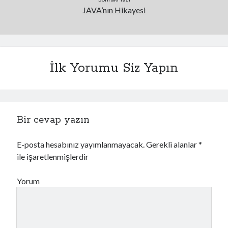
d
ı
e
l
JAVA’nın Hikayesi
a
ı
ç
r
ı
)
l
ı
r
)
İlk Yorumu Siz Yapın
Bir cevap yazın
E-posta hesabınız yayımlanmayacak.
Gerekli alanlar
*
ile işaretlenmişlerdir
Yorum