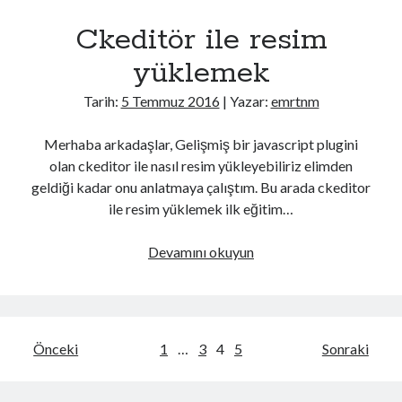
Ckeditör ile resim
yüklemek
Tarih:
5 Temmuz 2016
| Yazar:
emrtnm
Merhaba arkadaşlar, Gelişmiş bir javascript plugini
olan ckeditor ile nasıl resim yükleyebiliriz elimden
geldiği kadar onu anlatmaya çalıştım. Bu arada ckeditor
ile resim yüklemek ilk eğitim…
Ckeditör
Devamını okuyun
ile
resim
yüklemek
Yazı
Önceki
1
…
3
4
5
Sonraki
dolaşımı