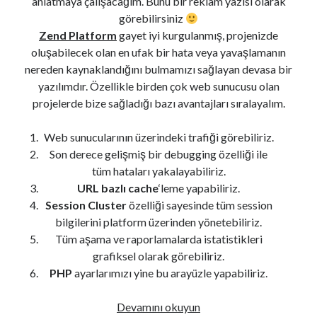
anlatmaya çalışacağım. Bunu bir reklam yazısı olarak
görebilirsiniz
Zend Platform
gayet iyi kurgulanmış, projenizde
oluşabilecek olan en ufak bir hata veya yavaşlamanın
nereden kaynaklandığını bulmamızı sağlayan devasa bir
yazılımdır. Özellikle birden çok web sunucusu olan
projelerde bize sağladığı bazı avantajları sıralayalım.
Web sunucularının üzerindeki trafiği görebiliriz.
Son derece gelişmiş bir debugging özelliği ile
tüm hataları yakalayabiliriz.
URL bazlı cache
‘leme yapabiliriz.
Session Cluster
özelliği sayesinde tüm session
bilgilerini platform üzerinden yönetebiliriz.
Tüm aşama ve raporlamalarda istatistikleri
grafiksel olarak görebiliriz.
PHP
ayarlarımızı yine bu arayüzle yapabiliriz.
Zend
Devamını okuyun