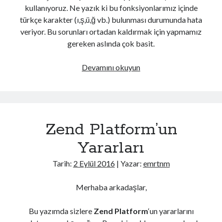
kullanıyoruz. Ne yazık ki bu fonksiyonlarımız içinde
türkçe karakter (ı,ş,ü,ğ vb.) bulunması durumunda hata
veriyor. Bu sorunları ortadan kaldırmak için yapmamız
gereken aslında çok basit.
Php
Devamını okuyun
strtolower,
strtoupper
türkçe
karakter
Zend Platform’un
sorunu
Yararları
Tarih:
2 Eylül 2016
| Yazar:
emrtnm
Merhaba arkadaşlar,
Bu yazımda sizlere
Zend Platform
‘un yararlarını