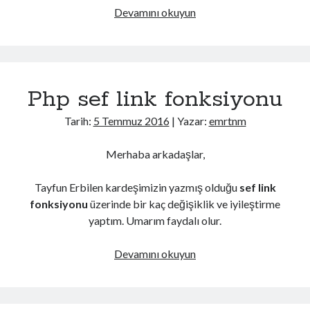
Php
Devamını okuyun
Oop
Dersleri
1
Php sef link fonksiyonu
Tarih:
5 Temmuz 2016
| Yazar:
emrtnm
Merhaba arkadaşlar,
Tayfun Erbilen kardeşimizin yazmış olduğu
sef link
fonksiyonu
üzerinde bir kaç değişiklik ve iyileştirme
yaptım. Umarım faydalı olur.
Php
Devamını okuyun
sef
link
fonksiyonu