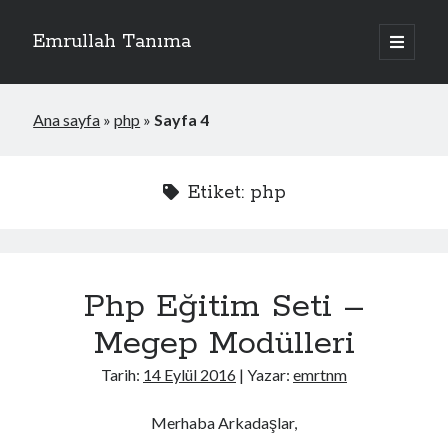
Emrullah Tanıma
ana
menüyü
Yan
aç
Arama
Menü
Ana sayfa
»
php
»
Sayfa 4
Etiket: php
Php Eğitim Seti –
Megep Modülleri
Tarih:
14 Eylül 2016
| Yazar:
emrtnm
Merhaba Arkadaşlar,