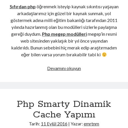
Sıfırdan php
öğrenmek isteyip kaynak sıkıntısı yaşayan
arkadaşlarımız için güzel bir kaynak sunmak, yol
göstermek adına milli eğitim bakanlığı tarafından 2011
yılında hazırlanmış olan bu modülleri sizlerle paylaşma
gereği duydum.
Php megep modülleri
megep’in resmi
web sitesinden yaklaşık bir yıl önce yayından
kaldırıldı. Bunun sebebini hiç merak edip araştırmadım
eğer bilen varsa yorum bırakabilir tabi ki
Php
Devamını okuyun
Eğitim
Seti
–
Megep
Php Smarty Dinamik
Modülleri
Cache Yapımı
Tarih:
11 Eylül 2016
| Yazar:
emrtnm