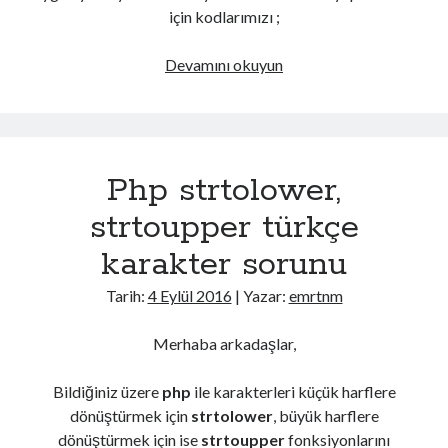
için kodlarımızı ;
Php
Devamını okuyun
Smarty
Dinamik
Cache
Yapımı
Php strtolower,
strtoupper türkçe
karakter sorunu
Tarih:
4 Eylül 2016
| Yazar:
emrtnm
Merhaba arkadaşlar,
Bildiğiniz üzere
php
ile karakterleri küçük harflere
dönüştürmek için
strtolower
, büyük harflere
dönüştürmek için ise
strtoupper
fonksiyonlarını