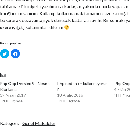
tabi ama kötü niyetli yazılımcı arkadaşlar yakında onuda yaparlar.
karıştırdım sanırım. Kullanıp kullanmamak tamamen size kalmış bi
bakararak dezavantajı yok denecek kadar az sayılır. Bir sonraki
üzere iyi [et] kullanımları dilerim
Bunu paylaş:
T
F
w
a
i
c
t
e
t
b
e
o
r
o
İlgili
ü
k
z
'
Php Oop Dersleri 9 - Nesne
Php neden ?> kullanmıyoruz
Php Oop D
e
t
r
a
Klonlama
?
4 Ekim 
i
p
n
a
19 Nisan 2017
18 Aralık 2016
"PHP" iç
d
y
"PHP" içinde
"PHP" içinde
e
l
p
a
a
ş
y
m
l
a
a
k
ş
i
Kategori:
Genel Makaleler
m
ç
a
i