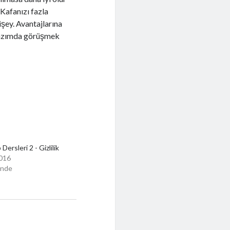
 Kafanızı fazla
şey. Avantajlarına
 yazımda görüşmek
ersleri 2 - Gizlilik
2016
inde