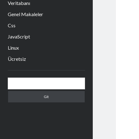
Veritabanı
Genel Makaleler
Css
JavaScript
Linux
Ücretsiz
Yan
Arama
Menü