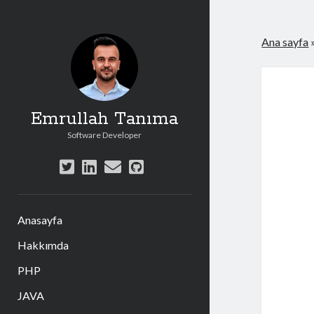
Ana sayfa
Emrullah Tanıma
Software Developer
twitter
linkedin
e-
github
posta
Anasayfa
Hakkımda
PHP
JAVA