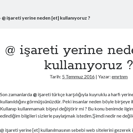
»
@ işareti yerine neden [et] kullanıyoruz ?
@ işareti yerine ned
kullanıyoruz 
Tarih:
5 Temmuz 2016
| Yazar:
emrtnm
Son zamanlarda
@
işareti türkçe karşılığıyla kuyruklu a harfi yeri
kullanıldığını görmüşsünüzdür. Peki insanlar neden böyle birşeye i
Kullanıp kullanmamak bişeyi değiştirir mi ? Bu konu benimde ilgimi
edindiğim bilgileri sizlerle paylaşmak istedim.Şimdi nedir ne değild
@ işareti yerine [et] kullanılmasının sebebi web sitelerini gezerek 