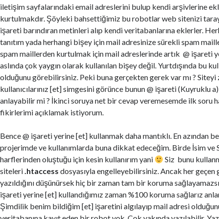
iletişim sayfalarındaki email adreslerini bulup kendi arşivlerine e
kurtulmakdır. Şöyleki bahsettiğimiz bu robotlar web sitenizi tara
işareti barındıran metinleri alıp kendi veritabanlarına eklerler. H
tanıtım yada herhangi bişey için mail adresinize sürekli spam mail
spam maillerden kurtulmak için mail adreslerinde artık @ işareti yer
aslında çok yaygın olarak kullanılan bişey değil. Yurtdışında bu ku
olduğunu görebilirsiniz. Peki buna gerçekten gerek var mı ? Siteyi
kullanıcılarınız [et] simgesini görünce bunun @ işareti (Kuyruklu a
anlayabilir mi ? İkinci soruya net bir cevap veremesemde ilk soru 
fikirlerimi açıklamak istiyorum.
Bence @ işareti yerine [et] kullanmak daha mantıklı. En azından b
projerimde ve kullanımlarda buna dikkat edeceğim. Birde İsim ve
harflerinden oluştuğu için kesin kullanırım yani
Siz bunu kullan
siteleri
.htaccess
dosyasıyla engelleyebilirsiniz. Ancak her geçen 
yazıldığını düşünürsek hiç bir zaman tam bir koruma sağlayamazsı
işareti yerine [et] kullandığımız zaman %100 koruma sağlarız anla
Şimdilik benim bildiğim [et] işaretini algılayıp mail adresi olduğu
veritabanına kayıt eden bir robot yok. Çok yakında yazılabilir. Yaz