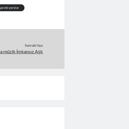
şareti yerine
Sonraki Yazı
da müzik İmkansız Aşk