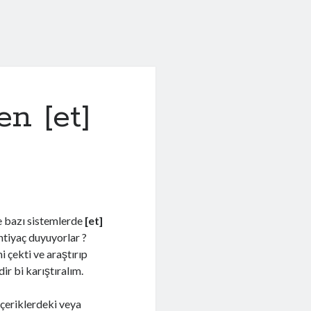
en [et]
?
ne bazı sistemlerde
[et]
htiyaç duyuyorlar ?
 çekti ve araştırıp
ir bi karıştıralım.
içeriklerdeki veya